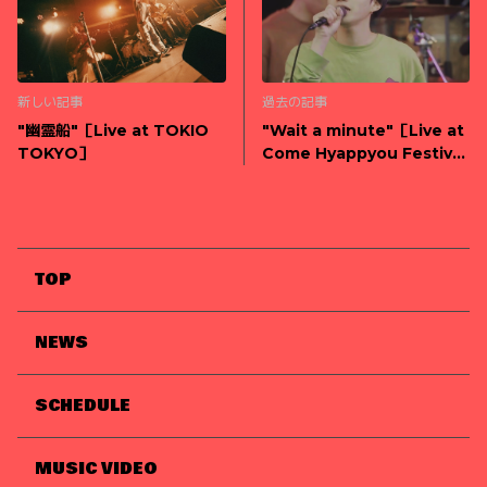
新しい記事
過去の記事
"幽霊船"［Live at TOKIO
"Wait a minute"［Live at
TOKYO］
Come Hyappyou Festival
2023］
TOP
NEWS
SCHEDULE
MUSIC VIDEO