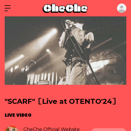
ロ
"SCARF"［Live at OTENTO'24］
LIVE VIDEO
CheChe Official Website