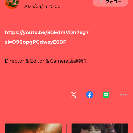
フォロー
2024/04/14 20:00
https://youtu.be/3GEdmVDn7xg?
si=O96opgPCdwsyE6DF
Director & Editor &
Camera:渡邉笑生