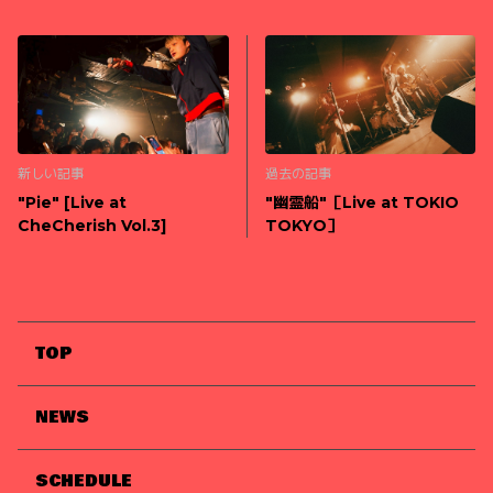
新しい記事
過去の記事
"Pie" [Live at
"幽霊船"［Live at TOKIO
CheCherish Vol.3]
TOKYO］
TOP
NEWS
SCHEDULE