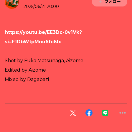
フォロー
2025/06/21 20:00
https://youtu.be/EE3Dc-0v1Vk?
si=F1DbWtpMnu6fc6Ix
Shot by Fuka Matsunaga, Aizome
Edited by Aizome
Mixed by Dagabazi