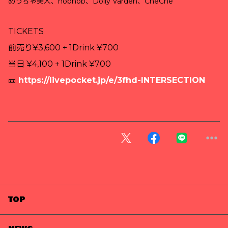
めっちゃ美人、hobnob、Dolly Varden、CheChe
TICKETS
前売り¥3,600 + 1Drink ¥700
当日 ¥4,100 + 1Drink ¥700
🎫
https://livepocket.jp/e/3fhd-INTERSECTION
TOP