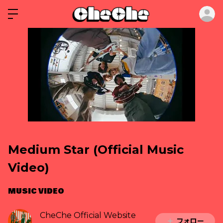
ロ
Medium Star (Official Music
Video)
MUSIC VIDEO
CheChe Official Website
フォロー