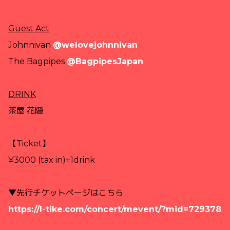
Guest Act
Johnnivan
@welovejohnnivan
The Bagpipes
@BagpipesJapan
DRINK
茶屋 花隠
【Ticket】
¥3000 (tax in)+1drink
▼先行チケットページはこちら
https://l-tike.com/concert/mevent/?mid=729378