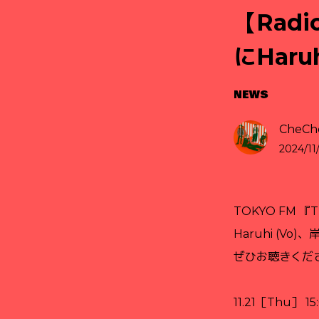
【Radi
にHar
NEWS
CheChe
2024/11/
TOKYO FM 『
Haruhi (Vo
ぜひお聴きくだ
11.21［Thu］
15