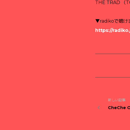
THE TRAD （
▼radikoで聴け
https://radik
新しい記事
CheChe O